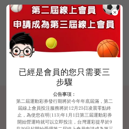
第三屆運彩經銷商證號
93141014
第三屆(新)會員註冊
已經是會員的您只需要三
步驟
公告事項：
網路會員申請註冊教學
第二屆運動彩券發行期將於今年年底屆滿，第二
屆線上會員投注服務將於12月25日凌晨零點終
止，為使您在明(113)年1月1日第三屆運動彩券
開始營運時就可以立即投注，台灣運彩提早於9